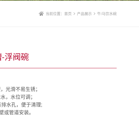
当前位置：
首页
产品展示
牛/马饮水碗
-浮阀碗
塑，光滑不易生锈；
进水，水位可调；
;
有排水孔，便于清理
壁或管道安装
。