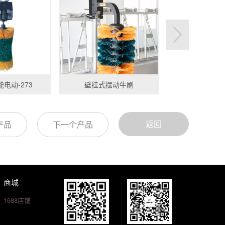
电动-273
壁挂式摆动牛刷
双头电动
返回
产品
下一个产品
商城
1688店铺