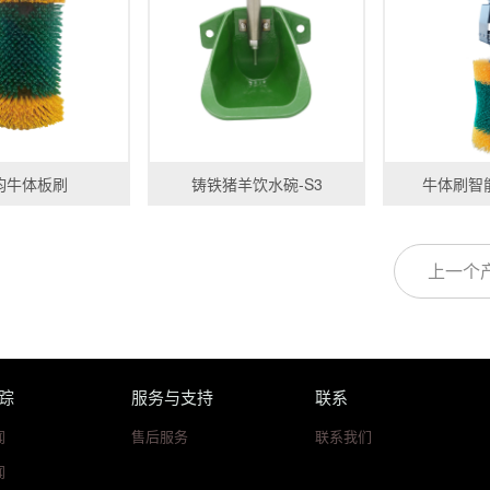
钧牛体板刷
铸铁猪羊饮水碗-S3
牛体刷智能
上一个
踪
服务与支持
联系
闻
售后服务
联系我们
闻