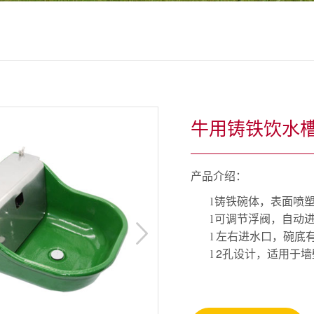
牛用铸铁饮水槽
产品介绍：
l
铸铁碗体，表面喷
l
可调节浮阀，自动
l
左右进水口，碗底
2
l
孔设计，适用于墙