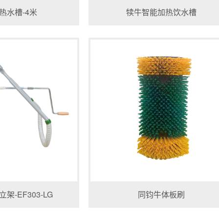
热水槽-4米
犊牛智能加热饮水槽
架-EF303-LG
同钧牛体板刷