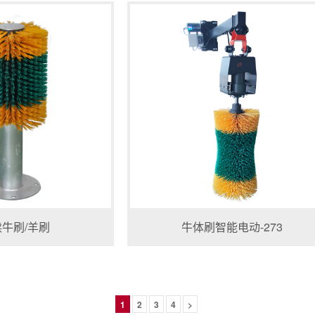
牛刷/羊刷
牛体刷智能电动-273
1
2
3
4
>