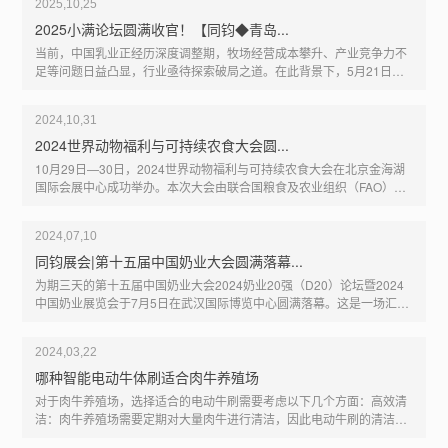
2025,10,25
是为解决这一痛点而生，为冬季牧场管理注入高效、省心的新方案。
一、精准控温，杜绝结冰与温差伤害牛用加热水槽的核心优势，在于其
2025小满论坛圆满收官！【同钧◆青岛...
智能温控系统。与普通加热设备单一的加热方式不同，优质的牛用加热
当前，中国乳业正经历深度调整期，牧场经营成本攀升、产业竞争力不
水槽会搭载高精度温度传感器，实时监测水温与环境温度，当水温低于
足等问题日益凸显，行业亟待探索破局之道。在此背景下，5月21日，
4℃（牛群适宜饮水温度下限）时自动启动加热功能，将水温稳定控制
第三届“小满论坛”于青岛农业大学成功召开，论坛聚焦“奶牛福利与牧场
在8-15℃的适宜区间——这一温度既避免了低...
可持续发展”核心议题，汇聚国内外专家学者、牛人代表约80余人，共商
2024,10,31
破解困局的创新路径。小满论坛今年已经是第三届，本届论坛系统解析
欧洲牧场动物福利实践经验，结合中国牧场实际需求，提出降本增效的
2024世界动物福利与可持续农食大会圆...
可行性策略。同时，融合传统文化智慧，倡导以动物福利为核心的可持
10月29日—30日，2024世界动物福利与可持续农食大会在北京金海湖
续发展理念，助力牧场构建生产、生态与生活的和谐体系。此次论坛由
国际会展中心成功举办。本次大会由联合国粮食及农业组织（FAO）与
青岛问峰实业、中国农业国际合作促进会动物福利国际合作分会联合主
中国农业国际合作促进会（CAPIAC）联合主办，旨在汇聚全球智慧，
办，山东省奶业协会与青岛农业大学...
共同应对挑战，把握机遇，推动农业食品体系的可持续发展。全球精英
2024,07,10
共商可持续发展本次大会以“迈向可持续农业食品体系”为主题，吸引了
500余位来自全球的国际机构代表、专家学者和企业代表参与。他们围
同钧展会|第十五届中国奶业大会圆满落幕...
绕动物健康与福利、动物健康与食品安全、可持续理念下的创新等热点
为期三天的第十五届中国奶业大会2024奶业20强（D20）论坛暨2024
话题进行了深入探讨与交流。本次大会以“迈向可持续农业食品体系”为
中国奶业展览会于7月5日在武汉国际博览中心圆满落幕。这是一场汇聚
主题，吸引了500余位来自全球的国际机构代表、专家学者和企业代表
了奶业精英、探讨行业发展新趋势的盛会，也是一次展示最新产品与技
参与。他们围绕动物健...
术、促进交流合作的平台。公司携大风扇、加热水槽+新型节能加热模
2024,03,22
组、智能电动牛刷信息化及音乐系统功能等一系列创新产品参展，吸引
了众多目光。牧场风扇：针对奶牛对舒适环境的高要求，牧场风扇大风
哪种智能电动牛体刷适合肉牛养殖场
量、低转速静音、高效节能设计，进口电机，质量保证；智能温度控制
对于肉牛养殖场，选择适合的电动牛刷需要考虑以下几个方面：高效清
系统：感知牛舍温度，根据温度变化自动调整风扇转速，及时调节牛舍
洁：肉牛养殖场需要定期对大量肉牛进行清洁，因此电动牛刷的清洁效
温度，为奶牛营舒适的居住环境，有效提升奶牛的生产性能与健康水
率至关重要。选择功率强大、旋转速度均匀、刷头设计合理的电动牛
平。加热水槽+新型节能加热模组：...