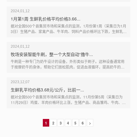
这款产品不仅提高了奶牛的生活质量，更在提升产奶量、预防疾病等方
能、抗病能力等多个方面的综合选育。这一变革...
面发挥着重要作用。一、促进血液循环，提升产奶量智能电动牛体刷通
2024,01,12
过温和的按摩刺激，促进奶牛的血液循环，从而改善营养吸收。这一功
能的实现，使得奶牛能够更好地吸收饲料中的营养成分，进而提高产奶
1月第1周 生鲜乳价格平均价格3.66...
量。与此同时，血液循环的增加还有助于奶牛的新陈代谢，增强其免疫
据对全国500个县集贸市场和采集点的监测，1月份第1周（采集日为1月
力，降低患病风险。二、有效预防皮肤病，提高健康水平皮肤是奶牛的
3日）生猪产品、家禽产品、牛羊肉、饲料产品价格环比下跌，生鲜乳价
重要屏障，保护奶牛免受外部环境的侵害。然而，传统的牛刷往往无法
格持平。生鲜乳价格。内蒙古、河北等10个主产省份生鲜乳平均价格
彻底清除奶牛身上的污垢和寄生虫，为皮肤病的...
3.66元/公斤，与前一周持平，同比下跌11.2%。牛羊肉价格。全国牛肉
2024,01,12
平均价格80.95元/公斤，比前一周下跌0.3%，同比下跌8.2%。河北、辽
宁、吉林、山东和河南等主产省份牛肉价格70.52元/公斤，比前一周下
牧场安装智能牛刷，整一个大型自动“撸牛...
跌0.2%。全国羊肉平均价格77.17元/公斤，比前一周下跌0.2%，同比下
牛刷是一种专门为奶牛设计的设备，外形类似于刷子。这种设备通常用
跌7.3%。河北、内蒙古、山东、河南和新疆等主产省份羊肉价格69.54
于按摩奶牛的身体，帮助它们放松肌肉，促进血液循环，提高奶牛的舒
元/公斤，比前一周上涨0.1%。饲料价格。全...
适度和健康状况。在畜牧业中，牛刷是一种常见的养殖设备，可以帮助
养殖户更好地照顾奶牛，提高奶牛的产量和品质。同时，使用牛刷也可
2023,12,07
以减少人工按摩的时间和成本，提高生产效率。牧场安装智能牛刷，整
一个大型自动“撸牛”现场，欣赏一下：需要注意的是，不同品牌和型号
生鲜乳平均价格3.68元/公斤，比前一...
的牛刷在设计和功能上可能存在差异，因此在使用时需要根据实际情况
据对全国500个县集贸市场和采集点的监测，11月份第5周（采集日为
进行选择和使用。同钧智能牛刷还可以根据奶牛的个体差异，自动调整
11月29日）鸡蛋、羊肉价格环比上涨，生猪产品、商品雏鸡、牛肉、生
按摩力度和频率，为每头奶牛提供个性化的按摩服务。这将极大地提高
鲜乳、饲料产品价格下跌，鸡肉价格基本持平。生鲜乳价格。内蒙古、
奶牛的舒适度，进一步降低应激和压力，从而...
河北等10个主产省份生鲜乳平均价格3.68元/公斤，比前一周下跌
0.3%，同比下跌10.7%。牛羊肉价格。全国牛肉平均价格81.71元/公
1
2
3
4
5
6
>
斤，比前一周下跌0.2%，同比下跌7.7%。河北、辽宁、吉林、山东和
河南等主产省份牛肉价格71.04元/公斤，比前一周下跌0.1%。全国羊肉
平均价格77.13元/公斤，比前一周上涨0.1%，同比下跌7.5%。河北、内