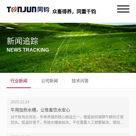
众畜得养，同重千钧
新闻追踪
NEWS TRACKING
行业新闻
公司新闻
技术问答
2025,12,24
牛用加热水槽，让牲畜饮水安心
对于牧场主而言，冬季养殖的核心挑战之一，便是如何保障牛群的正常
饮水。低温环境下，传统水槽易结冰，不仅需要人工频繁破冰，增加养
殖成本，更会导致牛群因饮水不足或饮用冰水，出现采食量下降、消化
紊乱甚至冻伤等问题，直接影响养殖效益。而牛用加热水槽的出现，正