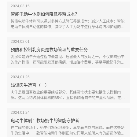
刷，能够更快速地完成清洁工作，提高工作效率。耐用性和可靠性：肉
2024,03,15
牛养殖场通常需要长期、频繁地使用电动牛刷，因此要求产品具有较高
的耐用性和可靠性。选择品质可靠、材料耐用的电动牛刷，能够保证长
智能电动牛体刷如何降低养殖成本？
期稳定的使用效果，减少维修和更换的频率。易于操作和维护：操作简
智能电动牛体刷可以通过多种方式降低养殖成本：减少人工成本：智能
单、易于维护的电动牛刷能够减少养殖场工人的工作负担，提高工作效
电动牛体刷自动化的操作，减少了人工为奶牛进行身体清洁和护理的时
率。同时，易于清洁和保养的电动牛刷能够保持其性能和卫生状况，延
间和人力成本。提高奶牛的抵抗力：通过使用智能电动牛体刷，可以提
长使用寿命。安全性：肉牛养殖场使用电动牛刷时...
高奶牛的卫生状况和健康状况，增强奶牛的抵抗力，减少了疾病的发生
2024,02,01
率，降低了药物成本。优化饲料配比：智能电动牛体刷可以帮助养殖户
更好地了解奶牛的营养需求和健康状况，从而优化饲料配比，提高奶牛
预防和控制乳房炎是牧场管理的重要任务
的产奶量和饲料利用率，降低了饲料成本。延长设备使用寿命：智能电
乳房炎是奶牛养殖过程中最常见、危害最大的疾病之一，不仅影响奶牛
动牛体刷采用高品质的材料和先进的技术制造而成，正确使用可以延长
的生产性能，还可能引发其他疾病，增加治疗费用，甚至导致奶牛淘
设备的使用寿命，降低了设备维护和更换的成本。综上所述，智能电动
汰，影响牧场的经济效益。因此，预防和控制乳房炎是牧场管理的重要
牛体刷在降低养殖成本方面具有多种优势，可以...
任务。乳房炎的发病原因有很多，其中环境因素是最主要的。牧场的环
2024,01,26
境卫生状况不佳，如圈舍潮湿、污垢多、通风不良等，都可能导致乳房
炎的发生，这就要求牧场要做到牧场圈舍，环境的消杀工作，还有圈舍
浅谈肉牛选育（一）
的打理。为了预防和控制乳房炎，牧场需要采取一系列措施。首先，加
肉牛是我国畜牧业的重要组成部分，其经济性状主要包括生长性和肉
强环境卫生管理，保持圈舍清洁、干燥、通风良好。其次，定期对挤奶
质。这两点约占胴体价格的65%，直接影响着肉牛的产量和品质。在此
设备和挤奶操作进行检查和评估，确保其符合卫生标准。此外，加强奶
背景下，肉牛选育工作显得尤为重要。同钧智能牛刷使用案例图一、生
牛的饲养管理，提高奶牛的抗病能力也是预防乳房...
长性：主要指肉牛的体重、体尺和日增重等指标。二、肉质：主要指肉
2024,01,24
色、脂肪含量、嫩度等感官特征。三、新技术在肉牛选育中的应用随着
科技的发展，全基因组选择技术、胚胎技术、性控技术等新型育种技术
电动牛体刷：牧场奶牛的智能守护者
在肉牛选育中得到广泛应用。这些新技术能够提高选育效率和精度，加
在广阔的牧场上，奶牛们悠闲地漫步，享受着自然的恩赐。而在这些奶
快优良品种的培育速度。四、肉牛选育思路的发展当前，我国肉牛选育
牛的生活中，一款智能电动牛体刷正为它们带来前所未有的舒适体验。
思路不断拓展，从单一指标毛色花纹选育转变为注重肉质品质、繁育性