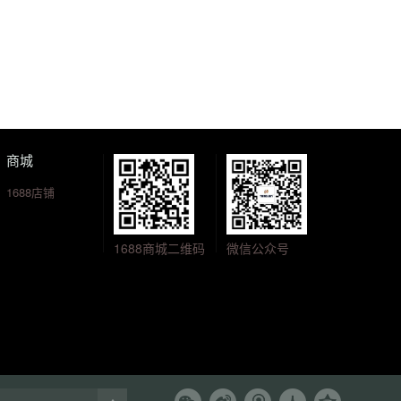
商城
1688店铺
1688商城二维码
微信公众号